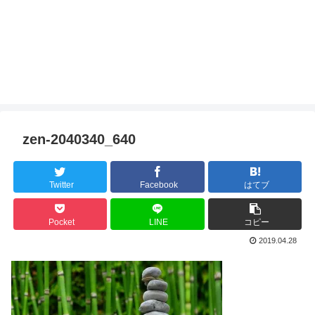
zen-2040340_640
Twitter
Facebook
はてブ
Pocket
LINE
コピー
2019.04.28