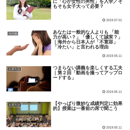
に「心が女性の男性」を入学／そ
もそも女子大って必要？
2019.07.01
あなたは一般的な人よりも 「能
その他
力が高い？」「優しくて誠実？」
｜海外から日本人が「不寛容」
「冷たい」と言われる理由
2019.05.11
つまらない講義を楽しくする工夫
出席方法
｜第２回「動画を撮ってアップロ
ードする」
2019.05.11
【やっぱり微妙な成績判定に効果
出席方法
的】授業は一番前の席で聞こう
2019.05.11