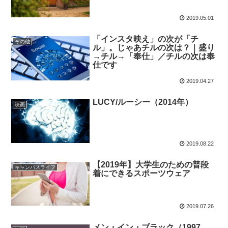
2019.05.01
「インスタ映え」の次が「チ
その他
ル」。じゃあチルの次は？｜盛り
→チル→「奉仕」／チルの次は奉
仕です
2019.04.27
LUCY/ルーシー（2014年）
映画
2019.08.22
【2019年】大学生のための普段
キャンパスライフ
着にできるスポーツウェア
2019.07.26
メン・イン・ブラック（1997