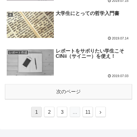
2019.07.15
大学生にとっての哲学入門書
本
2019.07.14
レポートをサボりたい学生こそ
レポート作成
CINii（サイニー）を使え！
2019.07.03
次のページ
1
2
3
…
11