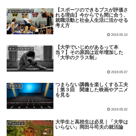
【スポーツのできるブスが評価さ
キャンパスライフ
れる理由】今からでも間に合う、
就職活動と社会人生活に活かせる
考え方
2019.05.10
【大学でいじめがあるって本
キャンパスライフ
当？】その原因は近年増加した
「大学のクラス制」
2019.05.07
つまらない講義を楽しくする工夫
学習方法
｜第３回 関連した映画やアニメ
を見る
2019.05.02
大学生と高校生は必見｜「大学は
アルバイト
いらない」岡田斗司夫の就活論