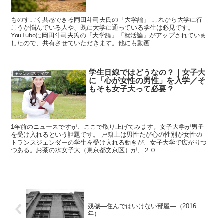
ものすごく共感できる岡田斗司夫氏の「大学論」 これから大学に行
こうか悩んでいる人や、既に大学に通っている学生は必見です。
YouTubeに岡田斗司夫氏の「大学論」「就活論」がアップされていま
したので、共有させていただきます。他にも動画...
学生目線ではどうなの？｜女子大
キャンパスライフ
に「心が女性の男性」を入学／そ
もそも女子大って必要？
1年前のニュースですが、ここで取り上げてみます。女子大学が男子
を受け入れるという話題です。 戸籍上は男性だが心の性別が女性の
トランスジェンダーの学生を受け入れる動きが、女子大学で広がりつ
つある。お茶の水女子大（東京都文京区）が、２０...
残穢―住んではいけない部屋―（2016
年）