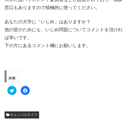
窓口もありますので積極的に使ってください。
あなたの大学に「いじめ」はありますか？
他の皆のためにも、いじめ問題についてコメントを頂けれ
ば幸いです。
下の方にあるコメント欄にお願いします。
共有:
ク
F
リ
a
ッ
c
ク
e
し
b
て
o
T
o
w
k
キャンパスライフ
i
で
t
共
t
有
e
す