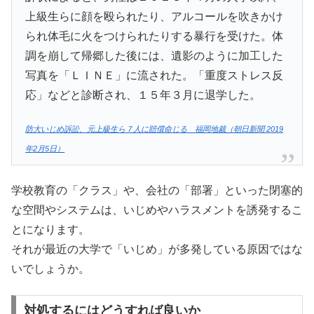
上級生らに顔を殴られたり、アルコールを吹きかけ
られ体毛に火をつけられたりする暴行を受けた。体
調を崩して帰郷した後には、遺影のように加工した
写真を「ＬＩＮＥ」に流された。「重度ストレス反
応」などと診断され、１５年３月に退学した。
防大いじめ訴訟、元上級生ら７人に賠償命じる 福岡地裁（朝日新聞 2019
年2月5日）
学校教育の「クラス」や、会社の「部署」といった閉塞的
な空間やシステムは、いじめやハラスメントを誘発するこ
とになります。
それが最近の大学で「いじめ」が多発している原因ではな
いでしょうか。
対処するにはどうすれば良いか