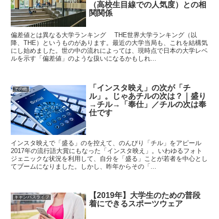
（高校生目線での人気度）との相
関関係
偏差値とは異なる大学ランキング THE世界大学ランキング（以
降、THE）というものがあります。最近の大学当局も、これを結構気
にし始めました。世の中の流れによっては、現時点で日本の大学レベ
ルを示す「偏差値」のような扱いになるかもしれ...
「インスタ映え」の次が「チ
その他
ル」。じゃあチルの次は？｜盛り
→チル→「奉仕」／チルの次は奉
仕です
インスタ映えで「盛る」のを控えて、のんびり「チル」をアピール
2017年の流行語大賞にもなった「インスタ映え」。いわゆるフォト
ジェニックな状況を利用して、自分を「盛る」ことが若者を中心とし
てブームになりました。しかし、昨年からその「...
【2019年】大学生のための普段
キャンパスライフ
着にできるスポーツウェア