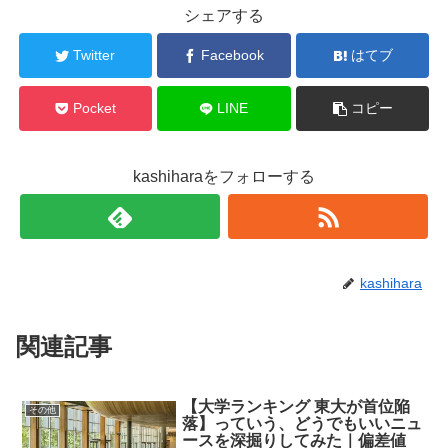
r
る
シェアする
で
に
共
は
有
ク
Twitter
Facebook
はてブ
(
リ
新
ッ
し
ク
い
し
ウ
て
Pocket
LINE
コピー
ィ
く
ン
だ
ド
さ
ウ
い
で
(
kashiharaをフォローする
開
新
き
し
ま
い
す
ウ
)
ィ
ン
ド
ウ
で
kashihara
開
き
ま
す
)
関連記事
【大学ランキング 東大が首位陥
その他
落】っていう、どうでもいいニュ
ースを深掘りしてみた｜偏差値