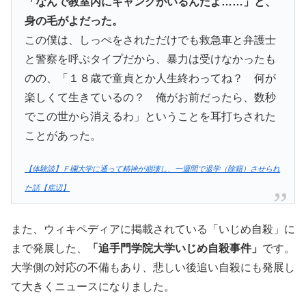
「なんで教室内にギャングがいるんだよ……」と、
身の毛がよだった。
この僕は、しっぺをされただけでも救急車と弁護士
と警察を呼ぶタイプだから、暴力は受けなかったも
のの、「１８歳で童貞とか人生終わってね？ 何が
楽しくて生きているの？ 俺がお前だったら、数秒
でこの世から消えるわ」ということを耳打ちされた
ことがあった。
【体験談】Ｆ欄大学に通って精神が崩壊し、一週間で退学（除籍）させられ
た話【底辺】
また、ウィキペディアに掲載されている「いじめ自殺」に
まで発展した、
「追手門学院大学いじめ自殺事件」
です。
大学側の対応の不備もあり、悲しい後追い自殺にも発展し
て大きくニュースになりました。