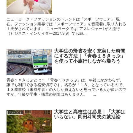
ニューヨーク・ファッションのトレンドは「スポーツウェア」 現
在、ファッション業界では「スポーツウェア」を普段着に取り入れる
工夫がされています。 ニューヨークでは｢アスレジャー｣が大流行
（ビジネス・インサイダー2017.9.9）でも紹...
大学生の帰省を安く充実した時間
キャンパスライフ
にする方法｜「青春１８きっぷ」
を使って小旅行しながら帰ろう
青春１８きっぷとは？ 「青春１８きっぷ」は、年齢にかかわらず、
誰でも利用できる格安切符です。名称が「１８」となっているので、
１８歳前後（未成年者）の人しか買えないと思っている人が多いので
すが、年齢や学生・職業の制限はありません。 ...
大学生と高校生は必見｜「大学は
アルバイト
いらない」岡田斗司夫の就活論