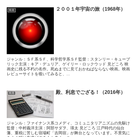
２００１年宇宙の旅（1968年）
映画
ジャンル：ＳＦ系ＳＦ、科学哲学系ＳＦ監督：スタンリー・キューブ
リック主演：キア・デュリア、ゲイリー・ロックウッド 見どころ 映
画史に残る不朽の名作。死ぬまでに見ておかねばならない映画。映画
レビューサイトを覗いてみると、...
殿、利息でござる！（2016年）
映画
ジャンル：ファイナンス系コメディ、コミュニタリアニズムの先駆け
監督：中村義洋主演：阿部サダヲ、瑛太 見どころ 江戸時代の仙台
藩、重税に苦しむ宿場町「吉岡宿」が舞台となっています。不景気に