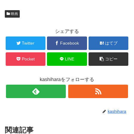
し
b
て
o
T
o
w
k
映画
i
で
t
共
t
有
e
す
r
る
シェアする
で
に
共
は
有
ク
Twitter
Facebook
はてブ
(
リ
新
ッ
し
ク
い
し
ウ
て
Pocket
LINE
コピー
ィ
く
ン
だ
ド
さ
ウ
い
で
(
kashiharaをフォローする
開
新
き
し
ま
い
す
ウ
)
ィ
ン
ド
ウ
で
kashihara
開
き
ま
す
)
関連記事