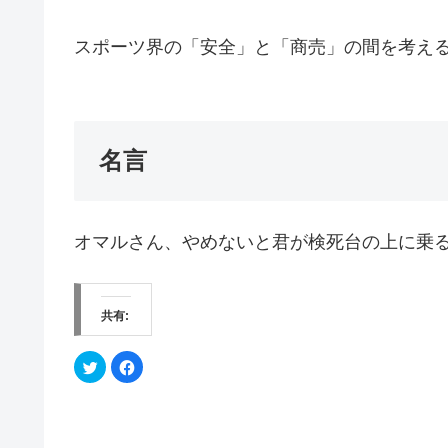
スポーツ界の「安全」と「商売」の間を考え
名言
オマルさん、やめないと君が検死台の上に乗
共有:
ク
F
リ
a
ッ
c
ク
e
し
b
て
o
T
o
w
k