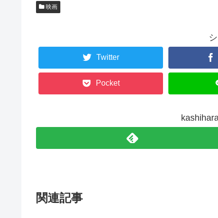
i
で
映画
t
共
t
有
e
す
r
る
で
に
シ
共
は
有
ク
(
リ
Twitter
新
ッ
し
ク
い
し
ウ
て
ィ
く
Pocket
ン
だ
ド
さ
ウ
い
で
(
開
新
き
し
kashi
ま
い
す
ウ
)
ィ
ン
ド
ウ
で
開
き
ま
す
)
関連記事