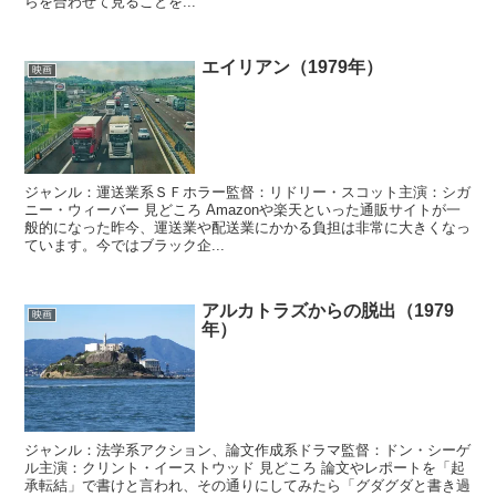
らを合わせて見ることを...
エイリアン（1979年）
映画
ジャンル：運送業系ＳＦホラー監督：リドリー・スコット主演：シガ
ニー・ウィーバー 見どころ Amazonや楽天といった通販サイトが一
般的になった昨今、運送業や配送業にかかる負担は非常に大きくなっ
ています。今ではブラック企...
アルカトラズからの脱出（1979
映画
年）
ジャンル：法学系アクション、論文作成系ドラマ監督：ドン・シーゲ
ル主演：クリント・イーストウッド 見どころ 論文やレポートを「起
承転結」で書けと言われ、その通りにしてみたら「グダグダと書き過