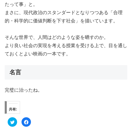
たって事」と。
まさに、現代政治のスタンダードとなりつつある「合理
的・科学的に価値判断を下す社会」を描いています。
そんな世界で、人間はどのような姿を晒すのか。
より良い社会の実現を考える授業を受ける上で、目を通し
ておくとよい映画の一本です。
名言
完璧に治ったね。
共有:
ク
F
リ
a
ッ
c
ク
e