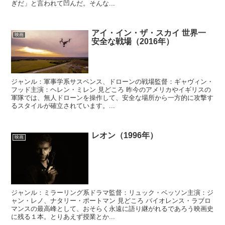
ぎだ」と言われて凹んだ。そんな...
アイ・イン・ザ・スカイ 世界一
映画
安全な戦場（2016年）
ジャンル：軍事学系サスペンス、ドローンの戦場監督：ギャヴィン・
フッド主演：ヘレン・ミレン 見どころ 昨今のアメリカやイギリスの
軍隊では、無人ドローンを操作して、安全な場所から一方的に攻撃す
るスタイルが確立されています。...
レオン（1996年）
映画
ジャンル：ミラーリング系ドラマ監督：リュック・ベッソン主演：ジ
ャン・レノ、ナタリー・ポートマン 見どころ バイオレンス・ラブロ
マンスの最高峰として、おそらく永遠に語り継がれるであろう映画史
に残る１本。とりあえず授業とか...