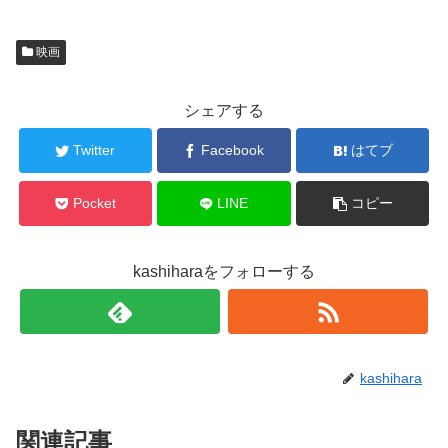
し
b
て
o
T
o
w
k
映画
i
で
t
共
t
有
e
す
r
る
シェアする
で
に
共
は
有
ク
Twitter
Facebook
はてブ
(
リ
新
ッ
し
ク
い
し
ウ
て
Pocket
LINE
コピー
ィ
く
ン
だ
ド
さ
ウ
い
で
(
kashiharaをフォローする
開
新
き
し
ま
い
す
ウ
)
ィ
ン
ド
ウ
で
kashihara
開
き
ま
す
)
関連記事