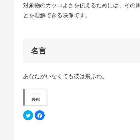
対象物のカッコよさを伝えるためには、その
とを理解できる映像です。
名言
あなたがいなくても彼は飛ぶわ。
共有:
ク
F
リ
a
ッ
c
ク
e
し
b
て
o
T
o