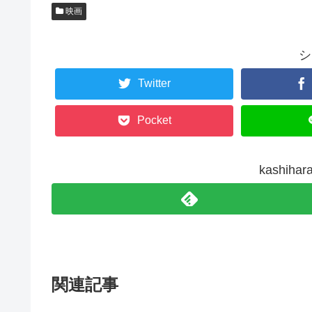
w
k
i
で
映画
t
共
t
有
e
す
r
る
で
に
シ
共
は
有
ク
(
リ
Twitter
新
ッ
し
ク
い
し
ウ
て
ィ
く
Pocket
ン
だ
ド
さ
ウ
い
で
(
開
新
き
し
kashi
ま
い
す
ウ
)
ィ
ン
ド
ウ
で
開
き
ま
す
)
関連記事