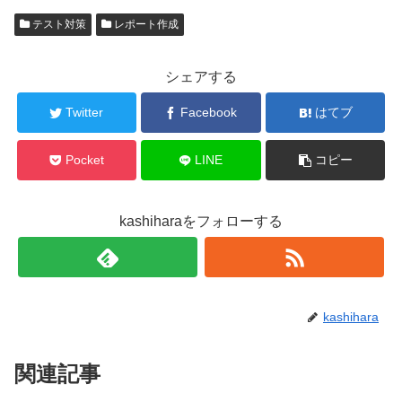
T
o
w
k
テスト対策
レポート作成
i
で
t
共
t
有
e
す
r
る
シェアする
で
に
共
は
有
ク
Twitter
Facebook
はてブ
(
リ
新
ッ
し
ク
い
し
ウ
て
Pocket
LINE
コピー
ィ
く
ン
だ
ド
さ
ウ
い
で
(
kashiharaをフォローする
開
新
き
し
ま
い
す
ウ
)
ィ
ン
ド
ウ
で
kashihara
開
き
ま
す
)
関連記事