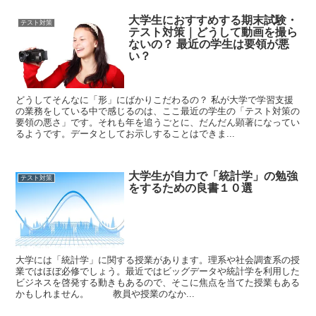
大学生におすすめする期末試験・
テスト対策
テスト対策｜どうして動画を撮ら
ないの？ 最近の学生は要領が悪
い？
どうしてそんなに「形」にばかりこだわるの？ 私が大学で学習支援
の業務をしている中で感じるのは、ここ最近の学生の「テスト対策の
要領の悪さ」です。それも年を追うごとに、だんだん顕著になってい
るようです。データとしてお示しすることはできま...
大学生が自力で「統計学」の勉強
テスト対策
をするための良書１０選
大学には「統計学」に関する授業があります。理系や社会調査系の授
業ではほぼ必修でしょう。最近ではビッグデータや統計学を利用した
ビジネスを啓発する動きもあるので、そこに焦点を当てた授業もある
かもしれません。 教員や授業のなか...