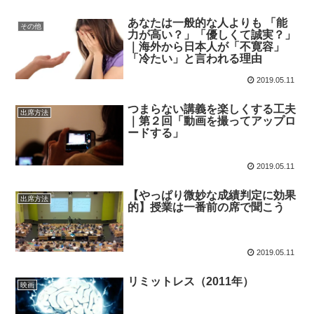
あなたは一般的な人よりも 「能
その他
力が高い？」「優しくて誠実？」
｜海外から日本人が「不寛容」
「冷たい」と言われる理由
2019.05.11
つまらない講義を楽しくする工夫
出席方法
｜第２回「動画を撮ってアップロ
ードする」
2019.05.11
【やっぱり微妙な成績判定に効果
出席方法
的】授業は一番前の席で聞こう
2019.05.11
リミットレス（2011年）
映画