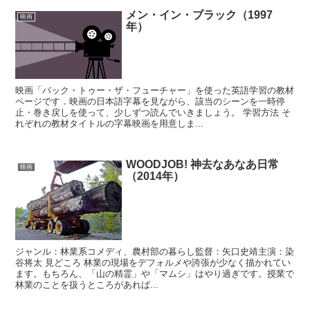
メン・イン・ブラック（1997
映画
年）
映画「バック・トゥー・ザ・フューチャー」を使った英語学習の教材
ページです．映画の日本語字幕を見ながら、該当のシーンを一時停
止・巻き戻しを使って、少しずつ読んでいきましょう。 学習方法 そ
れぞれの教材タイトルの字幕映画を用意しま...
WOODJOB! 神去なあなあ日常
映画
（2014年）
ジャンル：林業系コメディ、農村部の暮らし監督：矢口史靖主演：染
谷将太 見どころ 林業の現場をデフォルメや誇張が少なく描かれてい
ます。もちろん、「山の精霊」や「マムシ」はやり過ぎです。授業で
林業のことを扱うところがあれば...