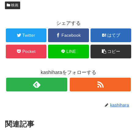
w
k
映画
i
で
t
共
t
有
e
す
r
る
シェアする
で
に
共
は
有
ク
Twitter
Facebook
はてブ
(
リ
新
ッ
し
ク
い
し
ウ
て
Pocket
LINE
コピー
ィ
く
ン
だ
ド
さ
ウ
い
で
(
kashiharaをフォローする
開
新
き
し
ま
い
す
ウ
)
ィ
ン
ド
ウ
で
kashihara
開
き
ま
す
)
関連記事