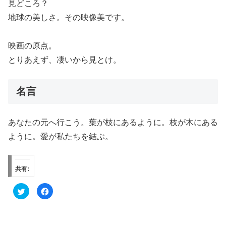
見どころ？
地球の美しさ。その映像美です。
映画の原点。
とりあえず、凄いから見とけ。
名言
あなたの元へ行こう。葉が枝にあるように。枝が木にある
ように。愛が私たちを結ぶ。
共有:
ク
F
リ
a
ッ
c
ク
e
し
b
て
o
T
o