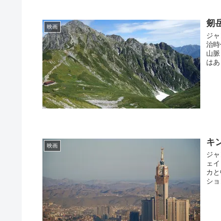
剱岳
映画
ジャ
治時
山脈
はあ
キ
映画
ジャ
ェイ
カと
ショ