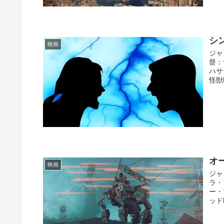
シ
映画
ジャ
督：
ハサ
怪獣
オ
映画
ジャ
ラ・
ー・
ッド