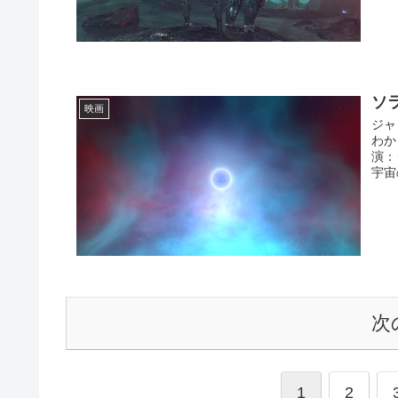
ソ
映画
ジャ
わか
演：
宇宙
次
1
2