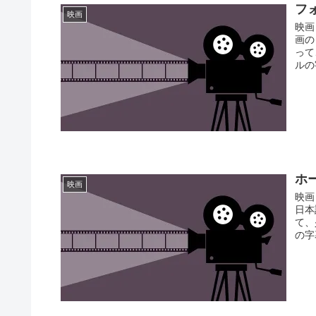
フ
映画
映画
画の
って
ルの
ホ
映画
映画
日本
て、
の字