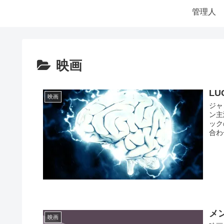
管理人
映画
LU
映画
ジャ
ン主
ック
合わ
メ
映画