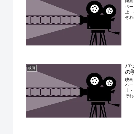
映画
ペー
止・
ぞれ
バ
映画
の
映画
ペー
止・
ぞれ