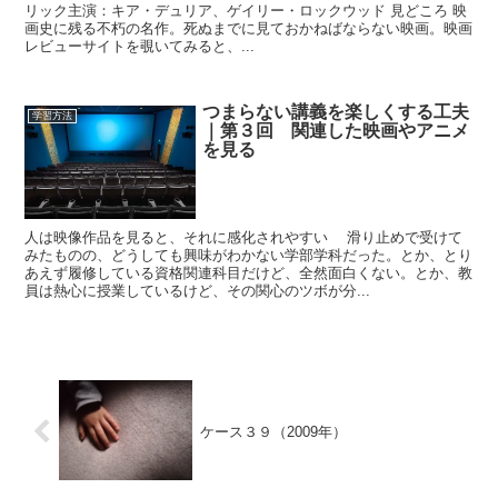
リック主演：キア・デュリア、ゲイリー・ロックウッド 見どころ 映
画史に残る不朽の名作。死ぬまでに見ておかねばならない映画。映画
レビューサイトを覗いてみると、...
つまらない講義を楽しくする工夫
学習方法
｜第３回 関連した映画やアニメ
を見る
人は映像作品を見ると、それに感化されやすい 滑り止めで受けて
みたものの、どうしても興味がわかない学部学科だった。とか、とり
あえず履修している資格関連科目だけど、全然面白くない。とか、教
員は熱心に授業しているけど、その関心のツボが分...
ケース３９（2009年）