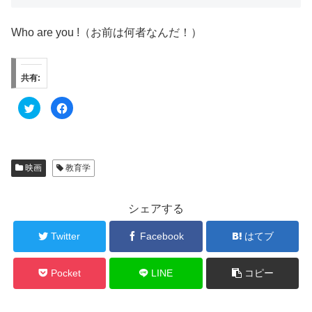
Who are you !（お前は何者なんだ！）
共有:
ク
F
リ
a
ッ
c
ク
e
し
b
て
o
T
o
w
k
映画
教育学
i
で
t
共
t
有
e
す
r
る
シェアする
で
に
共
は
有
ク
Twitter
Facebook
はてブ
(
リ
新
ッ
し
ク
い
し
ウ
て
Pocket
LINE
コピー
ィ
く
ン
だ
ド
さ
ウ
い