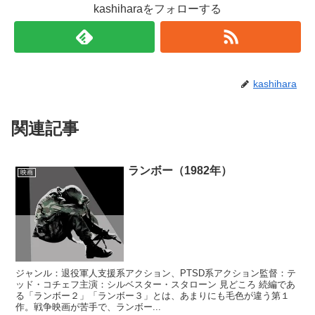
で
(
kashiharaをフォローする
開
新
き
し
ま
い
す
ウ
)
ィ
ン
ド
ウ
で
kashihara
開
き
ま
す
)
関連記事
ランボー（1982年）
映画
ジャンル：退役軍人支援系アクション、PTSD系アクション監督：テ
ッド・コチェフ主演：シルベスター・スタローン 見どころ 続編であ
る「ランボー２」「ランボー３」とは、あまりにも毛色が違う第１
作。戦争映画が苦手で、ランボー...