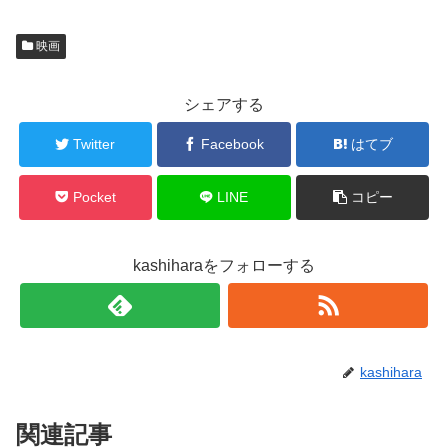
し
b
て
o
T
o
w
k
映画
i
で
t
共
t
有
e
す
r
る
シェアする
で
に
共
は
有
ク
Twitter
Facebook
はてブ
(
リ
新
ッ
し
ク
い
し
ウ
て
Pocket
LINE
コピー
ィ
く
ン
だ
ド
さ
ウ
い
で
(
kashiharaをフォローする
開
新
き
し
ま
い
す
ウ
)
ィ
ン
ド
ウ
で
kashihara
開
き
ま
す
)
関連記事