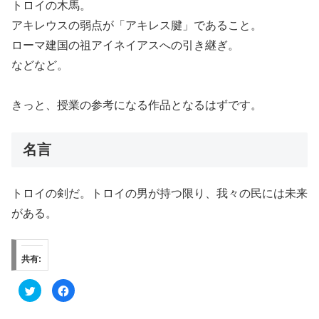
トロイの木馬。
アキレウスの弱点が「アキレス腱」であること。
ローマ建国の祖アイネイアスへの引き継ぎ。
などなど。
きっと、授業の参考になる作品となるはずです。
名言
トロイの剣だ。トロイの男が持つ限り、我々の民には未来
がある。
共有:
ク
F
リ
a
ッ
c
ク
e