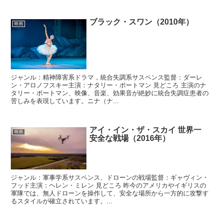
ブラック・スワン（2010年）
映画
ジャンル：精神障害系ドラマ，統合失調系サスペンス監督：ダーレ
ン・アロノフスキー主演：ナタリー・ポートマン 見どころ 主演のナ
タリー・ポートマン、映像、音楽、効果音が絶妙に統合失調症患者の
苦しみを表現しています。ニナ（ナ...
アイ・イン・ザ・スカイ 世界一
映画
安全な戦場（2016年）
ジャンル：軍事学系サスペンス、ドローンの戦場監督：ギャヴィン・
フッド主演：ヘレン・ミレン 見どころ 昨今のアメリカやイギリスの
軍隊では、無人ドローンを操作して、安全な場所から一方的に攻撃す
るスタイルが確立されています。...