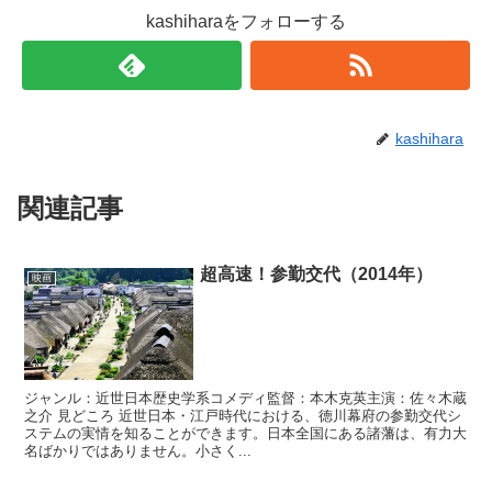
で
(
kashiharaをフォローする
開
新
き
し
ま
い
す
ウ
)
ィ
ン
ド
ウ
で
kashihara
開
き
ま
す
)
関連記事
超高速！参勤交代（2014年）
映画
ジャンル：近世日本歴史学系コメディ監督：本木克英主演：佐々木蔵
之介 見どころ 近世日本・江戸時代における、徳川幕府の参勤交代シ
ステムの実情を知ることができます。日本全国にある諸藩は、有力大
名ばかりではありません。小さく...