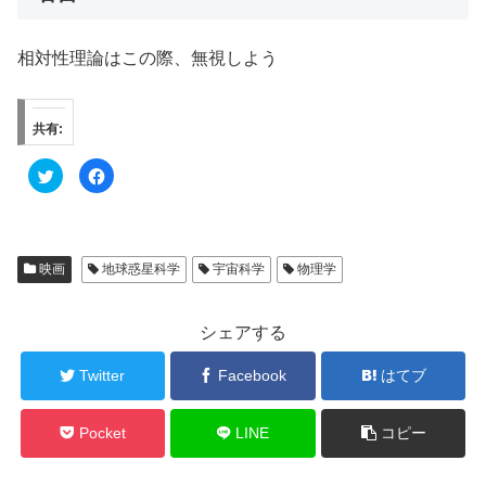
相対性理論はこの際、無視しよう
共有:
ク
F
リ
a
ッ
c
ク
e
し
b
て
o
T
o
w
k
映画
地球惑星科学
宇宙科学
物理学
i
で
t
共
t
有
e
す
r
る
シェアする
で
に
共
は
有
ク
Twitter
Facebook
はてブ
(
リ
新
ッ
し
ク
い
し
ウ
て
Pocket
LINE
コピー
ィ
く
ン
だ
ド
さ
ウ
い