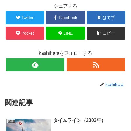
e
す
r
る
シェアする
で
に
共
は
有
ク
Twitter
Facebook
はてブ
(
リ
新
ッ
し
ク
い
し
ウ
て
Pocket
LINE
コピー
ィ
く
ン
だ
ド
さ
ウ
い
で
(
kashiharaをフォローする
開
新
き
し
ま
い
す
ウ
)
ィ
ン
ド
ウ
で
kashihara
開
き
ま
す
)
関連記事
タイムライン（2003年）
映画