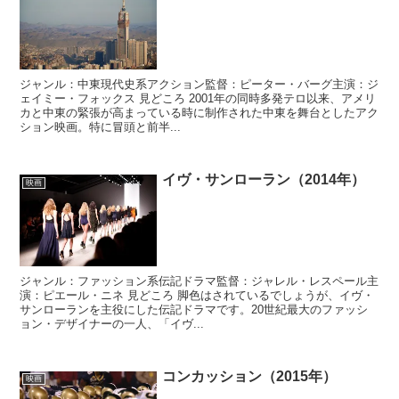
ジャンル：中東現代史系アクション監督：ピーター・バーグ主演：ジ
ェイミー・フォックス 見どころ 2001年の同時多発テロ以来、アメリ
カと中東の緊張が高まっている時に制作された中東を舞台としたアク
ション映画。特に冒頭と前半...
イヴ・サンローラン（2014年）
映画
ジャンル：ファッション系伝記ドラマ監督：ジャレル・レスペール主
演：ピエール・ニネ 見どころ 脚色はされているでしょうが、イヴ・
サンローランを主役にした伝記ドラマです。20世紀最大のファッシ
ョン・デザイナーの一人、「イヴ...
コンカッション（2015年）
映画