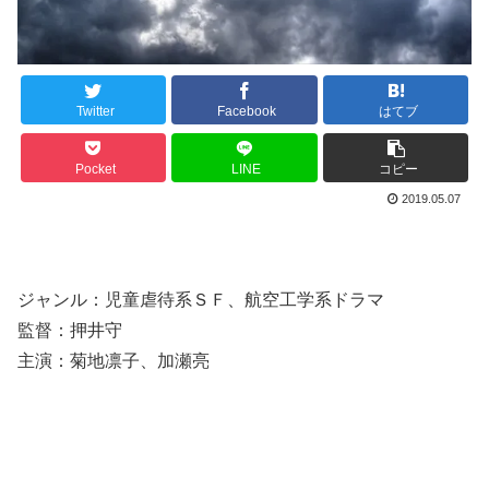
Twitter
Facebook
はてブ
Pocket
LINE
コピー
2019.05.07
ジャンル：児童虐待系ＳＦ、航空工学系ドラマ
監督：押井守
主演：菊地凛子、加瀬亮