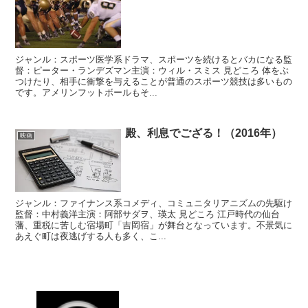
ジャンル：スポーツ医学系ドラマ、スポーツを続けるとバカになる監
督：ピーター・ランデズマン主演：ウィル・スミス 見どころ 体をぶ
つけたり、相手に衝撃を与えることが普通のスポーツ競技は多いもの
です。アメリンフットボールもそ...
殿、利息でござる！（2016年）
映画
ジャンル：ファイナンス系コメディ、コミュニタリアニズムの先駆け
監督：中村義洋主演：阿部サダヲ、瑛太 見どころ 江戸時代の仙台
藩、重税に苦しむ宿場町「吉岡宿」が舞台となっています。不景気に
あえぐ町は夜逃げする人も多く、こ...