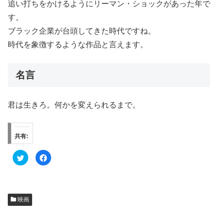
追い打ちをかけるようにリーマン・ショックがあった年で
す。
ブラック企業が台頭してきた時代ですね。
時代を象徴するような作品と言えます。
名言
君は生きろ。何かを変えられるまで。
共有:
ク
F
リ
a
ッ
c
ク
e
し
b
て
o
T
o
w
k
映画
i
で
t
共
t
有