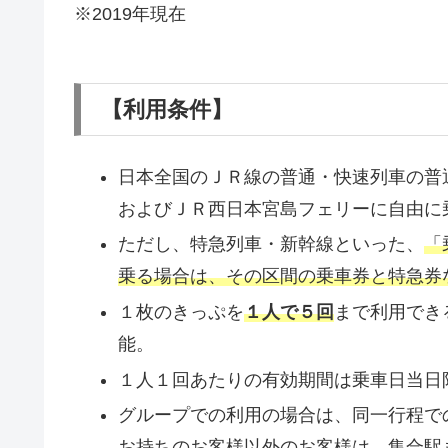
※2019年現在
【利用条件】
日本全国のＪＲ線の普通・快速列車の普
およびＪＲ西日本宮島フェリーに自由に
ただし、特急列車・新幹線といった、
「
乗る場合は、その区間の乗車券と特急券
１枚のきっぷを
１人で５回
まで利用でき
能。
１人１回あたりの有効期間は乗車日当日
グループでの利用の場合は、同一行程で
お持ちのお客様以外のお客様は、集合駅