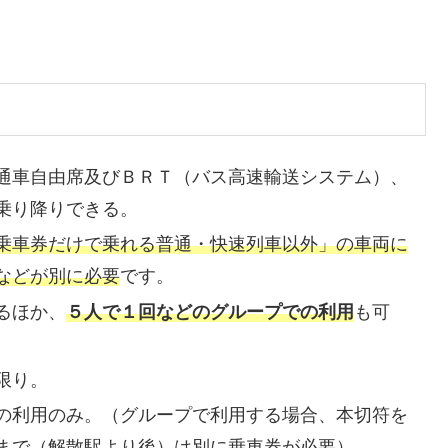
通車自由席及びＢＲＴ（バス高速輸送システム）、
乗り降りできる。
乗車券だけで乗れる普通・快速列車以外」の車両に
などが別に必要
です。
るほか、
５人で１回などのグループでの利用
も可
限り。
の利用のみ。（グループで利用する場合、本切符を
まで（解散駅より後）は別に乗車券が必要）