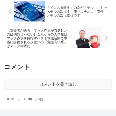
「インスタ映え」の次が「チル」。じゃ
あチルの次は？｜盛り→チル→「奉仕」
／チルの次は奉仕です
【支援者が語る・マック赤坂が当選した
のは偶然じゃない】これからの大学生は
マック赤坂を目指すべき｜就職活動で本
当に評価される次世代の「意識高い系」
はマック赤坂だ
コメント
コメントを書き込む
ホーム
その他