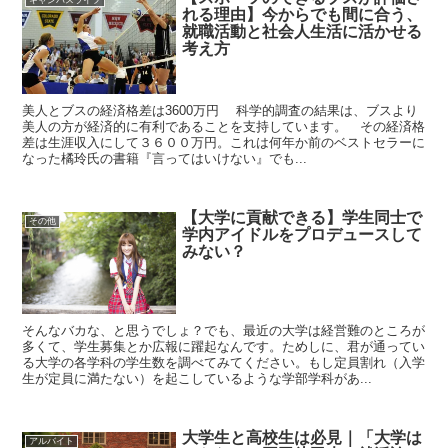
キャンパスライフ
れる理由】今からでも間に合う、
就職活動と社会人生活に活かせる
考え方
美人とブスの経済格差は3600万円 科学的調査の結果は、ブスより
美人の方が経済的に有利であることを支持しています。 その経済格
差は生涯収入にして３６００万円。これは何年か前のベストセラーに
なった橘玲氏の書籍『言ってはいけない』でも...
【大学に貢献できる】学生同士で
その他
学内アイドルをプロデュースして
みない？
そんなバカな、と思うでしょ？でも、最近の大学は経営難のところが
多くて、学生募集とか広報に躍起なんです。ためしに、君が通ってい
る大学の各学科の学生数を調べてみてください。もし定員割れ（入学
生が定員に満たない）を起こしているような学部学科があ...
大学生と高校生は必見｜「大学は
アルバイト