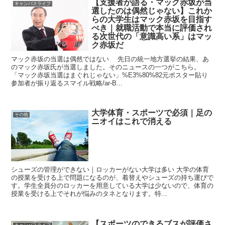
【支援者が語る・マック赤坂が当
キャンパスライフ
選したのは偶然じゃない】これか
らの大学生はマック赤坂を目指す
べき｜就職活動で本当に評価され
る次世代の「意識高い系」はマッ
ク赤坂だ
マック赤坂の当選は偶然ではない 先日の統一地方選挙の結果、あ
のマック赤坂氏が当選しました。そのニュースの一つがこちら。
「マック赤坂当選はまぐれじゃない」%E3%80%82元ポスター貼り
参加者が振り返るスマイル戦略/ar-B...
大学体育・スポーツで必須｜足の
その他
ニオイはこれで消える
シューズの管理ができない｜ロッカーがない大学は多い 大学の体育
の授業を受ける上で問題になるのが、着替えやシューズの持ち運びで
す。学生全員分のロッカーを用意している大学は少ないので、体育の
授業を受ける上でそれが悩みのタネとなります。特...
【スポーツのできるブスが評価さ