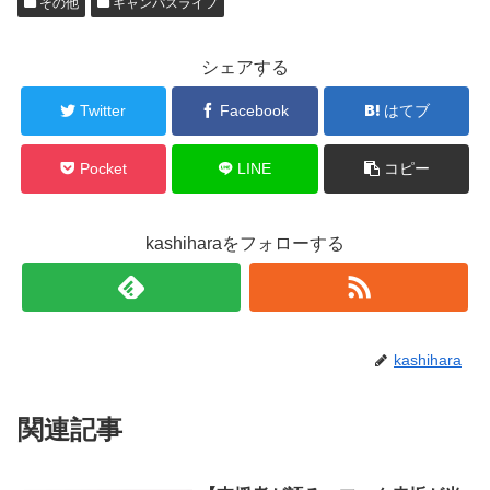
その他
キャンパスライフ
i
で
t
共
t
有
e
す
r
る
シェアする
で
に
共
は
有
ク
Twitter
Facebook
はてブ
(
リ
新
ッ
し
ク
い
し
ウ
て
Pocket
LINE
コピー
ィ
く
ン
だ
ド
さ
ウ
い
で
(
kashiharaをフォローする
開
新
き
し
ま
い
す
ウ
)
ィ
ン
ド
ウ
で
kashihara
開
き
ま
す
)
関連記事