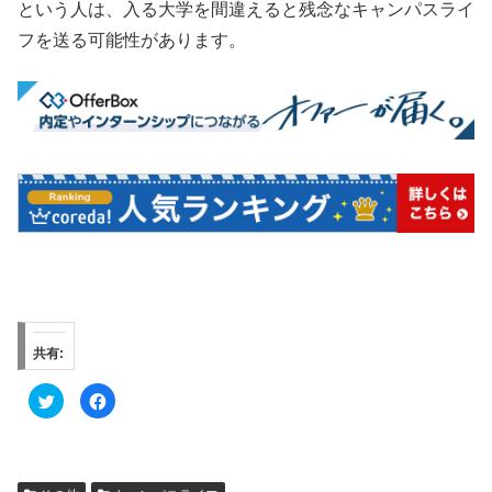
という人は、入る大学を間違えると残念なキャンパスライ
フを送る可能性があります。
共有:
ク
F
リ
a
ッ
c
ク
e
し
b
て
o
T
o
w
k