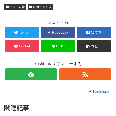
T
o
w
k
テスト対策
レポート作成
i
で
t
共
t
有
e
す
r
る
シェアする
で
に
共
は
有
ク
Twitter
Facebook
はてブ
(
リ
新
ッ
し
ク
い
し
ウ
て
Pocket
LINE
コピー
ィ
く
ン
だ
ド
さ
ウ
い
で
(
kashiharaをフォローする
開
新
き
し
ま
い
す
ウ
)
ィ
ン
ド
ウ
で
kashihara
開
き
ま
す
)
関連記事