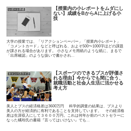
【授業内の小レポートをムダにし
レポート作成
ない】成績をBからAに上げる小
技
大学の授業では、「リアクションペーパー」「授業内小レポート」
「コメントカード」などと呼ばれる、およそ500〜1000字ほどの課題
が課される場合があります。 小さなメモ用紙のような紙に、まるで
「出席確認」のような扱いで書かされ...
【スポーツのできるブスが評価さ
キャンパスライフ
れる理由】今からでも間に合う、
就職活動と社会人生活に活かせる
考え方
美人とブスの経済格差は3600万円 科学的調査の結果は、ブスより
美人の方が経済的に有利であることを支持しています。 その経済格
差は生涯収入にして３６００万円。これは何年か前のベストセラーに
なった橘玲氏の書籍『言ってはいけない』でも...