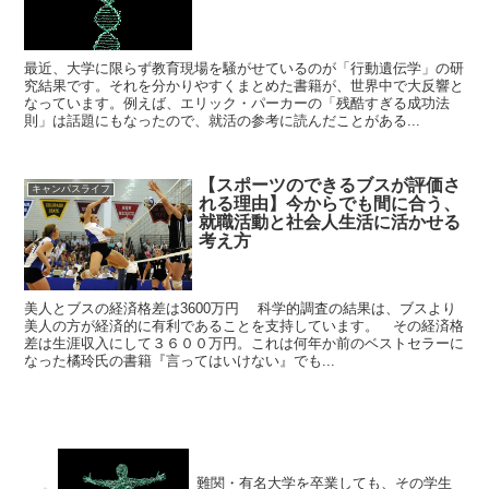
最近、大学に限らず教育現場を騒がせているのが「行動遺伝学」の研
究結果です。それを分かりやすくまとめた書籍が、世界中で大反響と
なっています。例えば、エリック・パーカーの「残酷すぎる成功法
則」は話題にもなったので、就活の参考に読んだことがある...
【スポーツのできるブスが評価さ
キャンパスライフ
れる理由】今からでも間に合う、
就職活動と社会人生活に活かせる
考え方
美人とブスの経済格差は3600万円 科学的調査の結果は、ブスより
美人の方が経済的に有利であることを支持しています。 その経済格
差は生涯収入にして３６００万円。これは何年か前のベストセラーに
なった橘玲氏の書籍『言ってはいけない』でも...
難関・有名大学を卒業しても、その学生