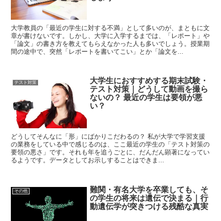
大学教員の「最近の学生に対する不満」として多いのが、まともに文
章が書けないです。しかし、大学に入学するまでは、「レポート」や
「論文」の書き方を教えてもらえなかった人も多いでしょう。授業期
間の途中で、突然「レポートを書いてこい」とか「論文を...
大学生におすすめする期末試験・
テスト対策
テスト対策｜どうして動画を撮ら
ないの？ 最近の学生は要領が悪
い？
どうしてそんなに「形」にばかりこだわるの？ 私が大学で学習支援
の業務をしている中で感じるのは、ここ最近の学生の「テスト対策の
要領の悪さ」です。それも年を追うごとに、だんだん顕著になってい
るようです。データとしてお示しすることはできま...
難関・有名大学を卒業しても、そ
その他
の学生の将来は遺伝で決まる｜行
動遺伝学が突きつける残酷な真実