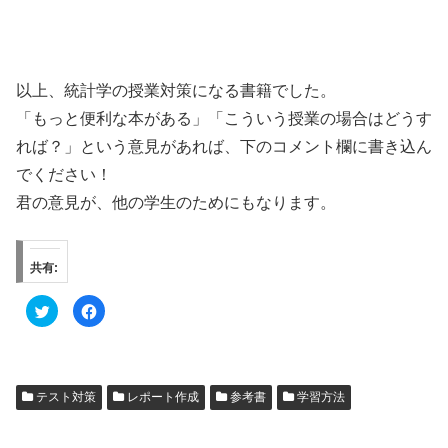
以上、統計学の授業対策になる書籍でした。
「もっと便利な本がある」「こういう授業の場合はどうす
れば？」という意見があれば、下のコメント欄に書き込ん
でください！
君の意見が、他の学生のためにもなります。
共有:
ク
F
リ
a
ッ
c
ク
e
し
b
て
o
T
o
w
k
テスト対策
レポート作成
参考書
学習方法
i
で
t
共
t
有
e
す