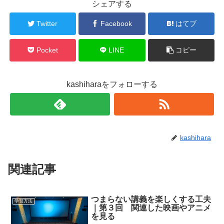
r
る
シェアする
で
に
共
は
有
ク
Twitter
Facebook
はてブ
(
リ
新
ッ
し
ク
い
し
ウ
て
Pocket
LINE
コピー
ィ
く
ン
だ
ド
さ
ウ
い
で
(
kashiharaをフォローする
開
新
き
し
ま
い
す
ウ
)
ィ
ン
ド
ウ
で
kashihara
開
き
ま
す
)
関連記事
つまらない講義を楽しくする工夫
学習方法
｜第３回 関連した映画やアニメ
を見る