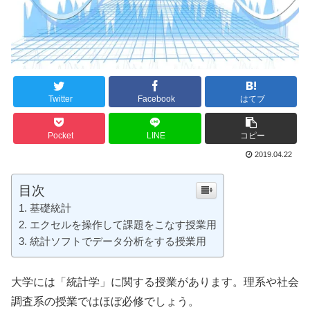
Twitter
Facebook
はてブ
Pocket
LINE
コピー
2019.04.22
目次
基礎統計
エクセルを操作して課題をこなす授業用
統計ソフトでデータ分析をする授業用
大学には「統計学」に関する授業があります。理系や社会
調査系の授業ではほぼ必修でしょう。