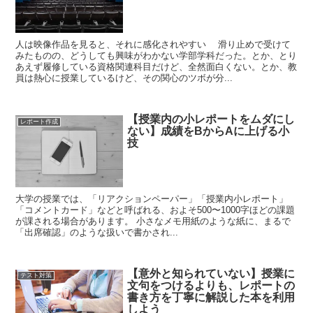
人は映像作品を見ると、それに感化されやすい 滑り止めで受けて
みたものの、どうしても興味がわかない学部学科だった。とか、とり
あえず履修している資格関連科目だけど、全然面白くない。とか、教
員は熱心に授業しているけど、その関心のツボが分...
【授業内の小レポートをムダにし
レポート作成
ない】成績をBからAに上げる小
技
大学の授業では、「リアクションペーパー」「授業内小レポート」
「コメントカード」などと呼ばれる、およそ500〜1000字ほどの課題
が課される場合があります。 小さなメモ用紙のような紙に、まるで
「出席確認」のような扱いで書かされ...
【意外と知られていない】授業に
テスト対策
文句をつけるよりも、レポートの
書き方を丁寧に解説した本を利用
しよう