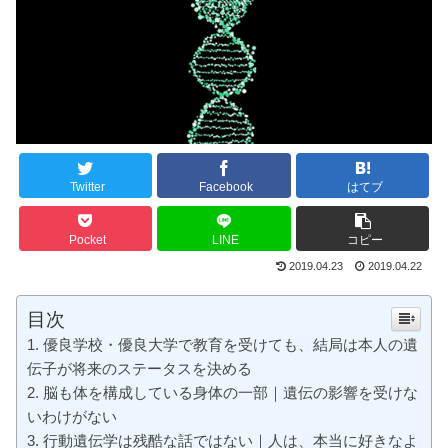
Twitter
Facebook
はてブ
Pocket
LINE
コピー
2019.04.23
2019.04.22
目次
優良学校・優良大学で教育を受けても、結局は本人の遺
伝子が将来のステータスを決める
脳も体を構成している身体の一部｜遺伝の影響を受けな
いわけがない
行動遺伝学は残酷な話ではない｜人は、本当に好きなよ