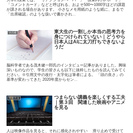
「コメントカード」などと呼ばれる、およそ500〜1000字ほどの課題
が課される場合があります。 小さなメモ用紙のような紙に、まるで
「出席確認」のような扱いで書かされ...
東大生の一割しか本当の思考力を
その他
身につけられていない｜どうやら
日本人はAIに太刀打ちできないよ
うだ
脳科学者である茂木健一郎氏のインタビュー記事がありました。興味
深いものなので、学生の皆さんも以下に抜粋したものを読んでみてく
ださい。※引用文中の改行・太字化は筆者による。 「頭の良さ」の
基準が変わってきた 2020年度からセン...
つまらない講義を楽しくする工夫
学習方法
｜第３回 関連した映画やアニメ
を見る
人は映像作品を見ると、それに感化されやすい 滑り止めで受けて