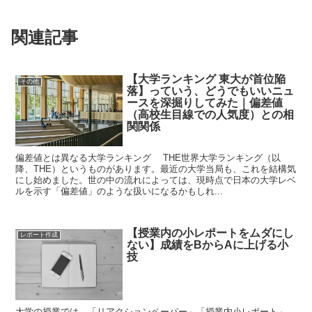
き
ま
す
)
関連記事
【大学ランキング 東大が首位陥
その他
落】っていう、どうでもいいニュ
ースを深掘りしてみた｜偏差値
（高校生目線での人気度）との相
関関係
偏差値とは異なる大学ランキング THE世界大学ランキング（以
降、THE）というものがあります。最近の大学当局も、これを結構気
にし始めました。世の中の流れによっては、現時点で日本の大学レベ
ルを示す「偏差値」のような扱いになるかもしれ...
【授業内の小レポートをムダにし
レポート作成
ない】成績をBからAに上げる小
技
大学の授業では、「リアクションペーパー」「授業内小レポート」