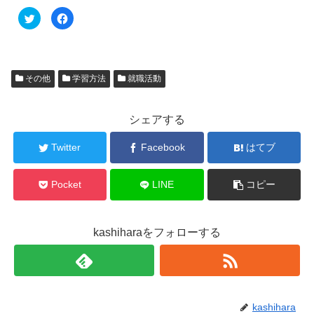
ク
F
リ
a
ッ
c
ク
e
し
b
て
o
T
o
w
k
その他
学習方法
就職活動
i
で
t
共
t
有
e
す
r
る
シェアする
で
に
共
は
有
ク
Twitter
Facebook
はてブ
(
リ
新
ッ
し
ク
い
し
ウ
て
Pocket
LINE
コピー
ィ
く
ン
だ
ド
さ
ウ
い
で
(
kashiharaをフォローする
開
新
き
し
ま
い
す
ウ
)
ィ
ン
ド
ウ
で
kashihara
開