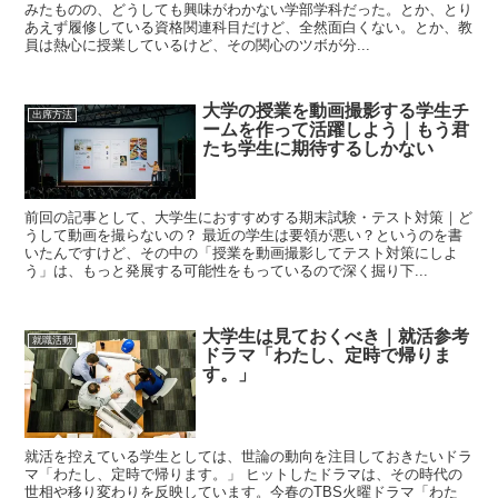
みたものの、どうしても興味がわかない学部学科だった。とか、とり
あえず履修している資格関連科目だけど、全然面白くない。とか、教
員は熱心に授業しているけど、その関心のツボが分...
大学の授業を動画撮影する学生チ
出席方法
ームを作って活躍しよう｜もう君
たち学生に期待するしかない
前回の記事として、大学生におすすめする期末試験・テスト対策｜ど
うして動画を撮らないの？ 最近の学生は要領が悪い？というのを書
いたんですけど、その中の「授業を動画撮影してテスト対策にしよ
う」は、もっと発展する可能性をもっているので深く掘り下...
大学生は見ておくべき｜就活参考
就職活動
ドラマ「わたし、定時で帰りま
す。」
就活を控えている学生としては、世論の動向を注目しておきたいドラ
マ「わたし、定時で帰ります。」 ヒットしたドラマは、その時代の
世相や移り変わりを反映しています。今春のTBS火曜ドラマ「わた