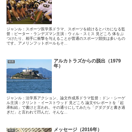
ジャンル：スポーツ医学系ドラマ、スポーツを続けるとバカになる監
督：ピーター・ランデズマン主演：ウィル・スミス 見どころ 体をぶ
つけたり、相手に衝撃を与えることが普通のスポーツ競技は多いもの
です。アメリンフットボールもそ...
アルカトラズからの脱出（1979
映画
年）
ジャンル：法学系アクション、論文作成系ドラマ監督：ドン・シーゲ
ル主演：クリント・イーストウッド 見どころ 論文やレポートを「起
承転結」で書けと言われ、その通りにしてみたら「グダグダと書き過
ぎだ」と言われて凹んだ。そんな...
メッセージ（2016年）
映画