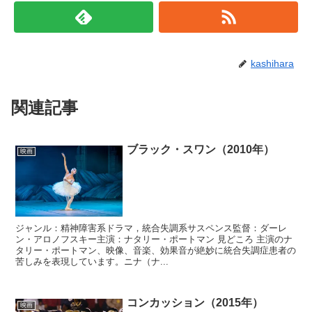
ま
い
す
ウ
)
ィ
ン
ド
ウ
で
kashihara
開
き
ま
す
)
関連記事
ブラック・スワン（2010年）
映画
ジャンル：精神障害系ドラマ，統合失調系サスペンス監督：ダーレ
ン・アロノフスキー主演：ナタリー・ポートマン 見どころ 主演のナ
タリー・ポートマン、映像、音楽、効果音が絶妙に統合失調症患者の
苦しみを表現しています。ニナ（ナ...
コンカッション（2015年）
映画