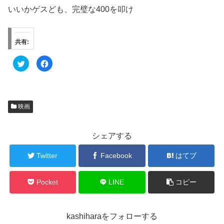
いいかゲスども、完璧な400を叩け
共有:
ク
F
リ
a
ッ
c
ク
e
し
b
て
o
T
o
w
k
映画
i
で
t
共
t
有
e
す
r
る
シェアする
で
に
共
は
有
ク
Twitter
Facebook
はてブ
(
リ
新
ッ
し
ク
い
し
ウ
て
Pocket
LINE
コピー
ィ
く
ン
だ
ド
さ
ウ
い
で
(
kashiharaをフォローする
開
新
き
し